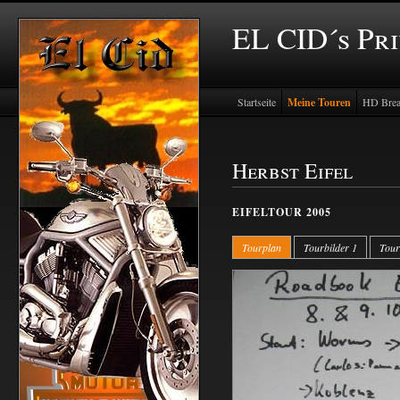
EL CID´s Pr
Startseite
Meine Touren
HD Brea
Herbst Eifel
EIFELTOUR 2005
Tourplan
Tourbilder 1
Tour