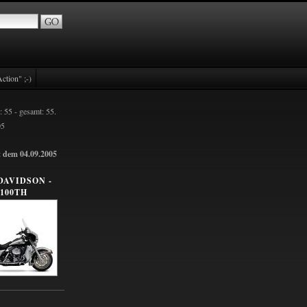
ction" ;-)
: 55 - gesamt: 55.
05
t dem 04.09.2005
DAVIDSON -
100TH