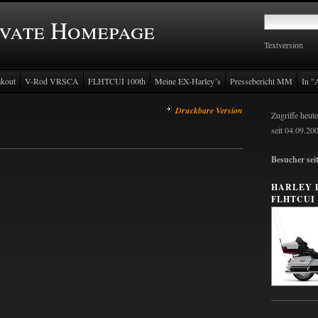
ivate Homepage
Textversion
Textversion
kout
V-Rod VRSCA
FLHTCUI 100th
Meine EX-Harley´s
Pressebericht MM
In "A
Druckbare Version
Zugriffe heute
seit 04.09.20
Besucher sei
HARLEY 
FLHTCUI 