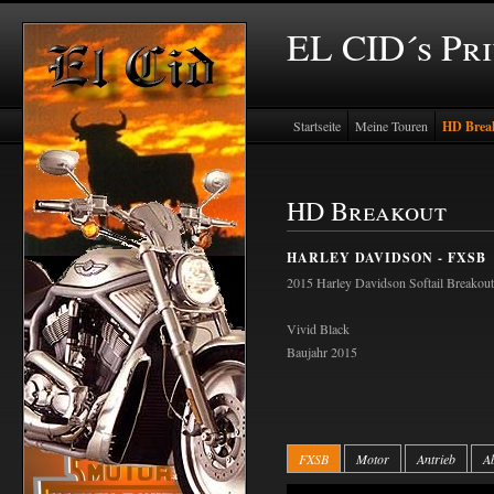
EL CID´s Pr
Startseite
Meine Touren
HD Brea
HD Breakout
HARLEY DAVIDSON - FXSB
2015 Harley Davidson Softail Breako
Vivid Black
Baujahr 2015
FXSB
Motor
Antrieb
A