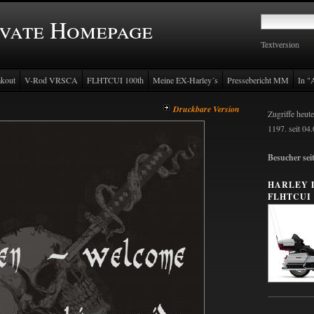
ivate Homepage
Textversion
Textversion
kout
V-Rod VRSCA
FLHTCUI 100th
Meine EX-Harley´s
Pressebericht MM
In "A
Druckbare Version
Zugriffe heute
1197. seit 04
Besucher sei
HARLEY 
FLHTCUI 