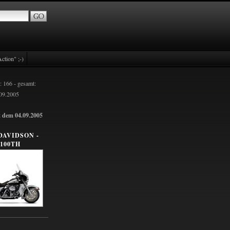
ction" ;-)
: 166 - gesamt:
.09.2005
t dem 04.09.2005
DAVIDSON -
100TH