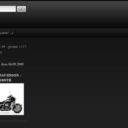
ction" ;-)
: 86 - gesamt: 1117.
05
t dem 04.09.2005
DAVIDSON -
100TH