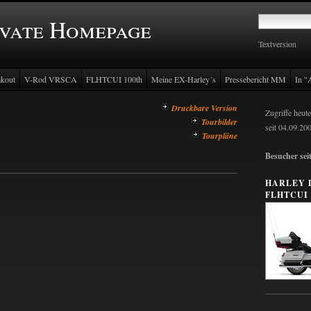
ivate Homepage
Textversion
Textversion
kout
V-Rod VRSCA
FLHTCUI 100th
Meine EX-Harley´s
Pressebericht MM
In "A
Druckbare Version
Zugriffe heute
Tourbilder
seit 04.09.20
Tourpläne
Besucher sei
HARLEY 
FLHTCUI 