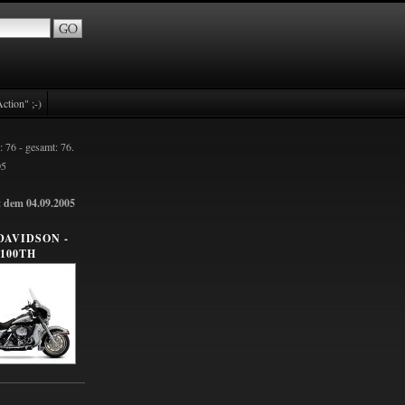
ction" ;-)
: 76 - gesamt: 76.
05
t dem 04.09.2005
DAVIDSON -
100TH