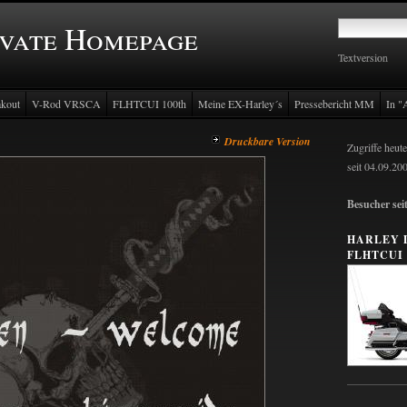
ivate Homepage
Textversion
Textversion
kout
V-Rod VRSCA
FLHTCUI 100th
Meine EX-Harley´s
Pressebericht MM
In "A
Druckbare Version
Zugriffe heute
seit 04.09.20
Besucher sei
HARLEY 
FLHTCUI 